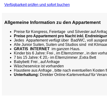
Verfügbarkeit prüfen und sofort buchen
Allgemeine Information zu den Appartement
Preise für Kongress, Feiertage und Silvester auf Anfra
Preise pro Appartement pro Nacht inkl. Endreinigu
Jedes Appartement verfügt über Bad/WC, voll ausges
Alle Junior Suiten, Suiten und Studios sind mit Klimaa
GRATIS
INTERNET
im ganzen Haus.
Kinder bis 6 Jahre: Frei , im Elternzimmer , in den vo
7 bis 15 Jahre: € 20,- im Elternzimmer ,Extra Bett
Babybett: Frei , auf Anfrage
Wäscheservice ist vorhanden
Haustiere aus Anfrage , bitte nach eventuellen Kosten 
Unterhaltung:
Direkter Online-Kartenverkauf für Vera