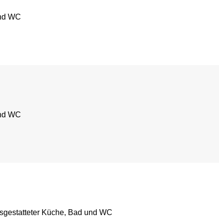
und WC
und WC
usgestatteter Küche, Bad und WC